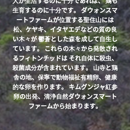
人が生活するのに十分であれば、 鶏も
生育するのに十分です。
ダウォンスマ
ートファームが位置する聖住山には
松、ケヤキ、イタヤエデなどの質の良
い木々が
鬱蒼とした森を成して自生し
ています。
これらの木々から発散され
るフィトンチッドは
それ自体に殺虫、
殺菌成分が含まれています。
山寺と鶏
舎の地、保寧で動物福祉有精卵、健康
的な卵を作ります。
キムグンジャ紅参
卵の出発、清浄自然ダウォンスマート
ファームから始まります。