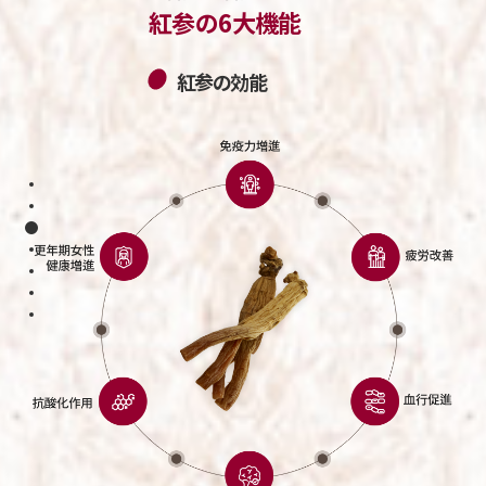
紅参の6大機能
紅参の効能
Section 1
Section 2
Section 3
Section 4
Section 5
Section 6
Section 7